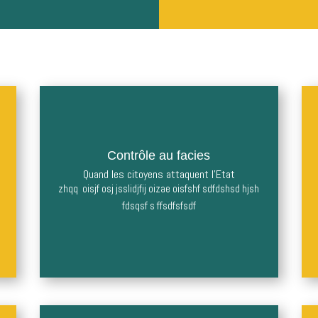
Contrôle au facies
Contrôle au facies
Quand les citoyens attaquent l'Etat
Quand les citoyens attaquent l'Etat
zhqq oisjf osj jsslidjfij oizae
zhqq oisjf osj jsslidjfij oizae oisfshf sdfdshsd hjsh
fdsqsf s ffsdfsfsdf
Lire la suite