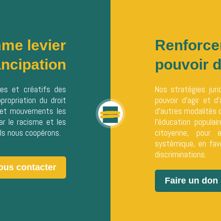
mme levier
Renforcer
ncipation
pouvoir d
ues et créatifs des
Nos stratégies jur
appropriation du droit
pouvoir d’agir et d
 et mouvements les
d’autres modalités d’
r le racisme et les
l’éducation populai
els nous coopérons.
citoyenne, pour
systémique, en fave
discriminations.
ous contacter
Faire un don