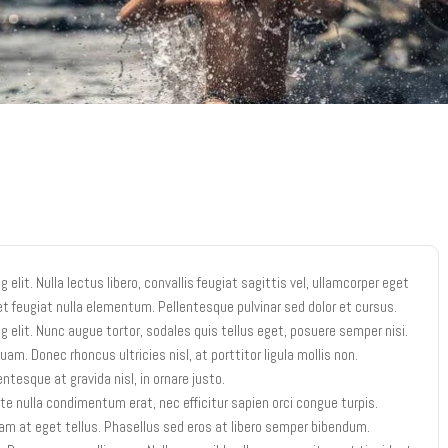
elit. Nulla lectus libero, convallis feugiat sagittis vel, ullamcorper eget
et feugiat nulla elementum. Pellentesque pulvinar sed dolor et cursus.
 elit. Nunc augue tortor, sodales quis tellus eget, posuere semper nisi.
quam. Donec rhoncus ultricies nisl, at porttitor ligula mollis non.
esque at gravida nisl, in ornare justo.
te nulla condimentum erat, nec efficitur sapien orci congue turpis.
 at eget tellus. Phasellus sed eros at libero semper bibendum.