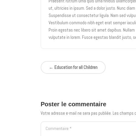
Praesent rutrum urna quis urna finibus ullamcorper
ut, ultricies in ipsum. Sed a dolor justo. Nunc di
Suspendisse ut consectetur ligula. Nam sed vulpu
Vestibulum commodo nibh eget erat semper iaculis
Proin egestas nec libero sit amet dapibus. Nullam 
vulputate in lorem. Fusce egestas blandit justo, s
←
Education for all Children
Poster le commentaire
Votre adresse e-mail ne sera pas publiée.
Les champs o