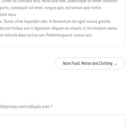
. Donec ac convallis arcu. Nulla urna nibh, ullamcorper sit amet tincidunt
am justo, consequat sit amet congue quis, accumsan quis tortor.
tate risus.
. Donec vitae imperdiet odio. In fermentum dui eget cursus gravida.
dictum finibus est in dignissim. Aliquam ac mauris ut mi interdum varius
ed vehicula diam luctus non. Pellentesque et cursus orci.
More Food, Water and Clothing
→
bligatoires sont indiqués avec
*