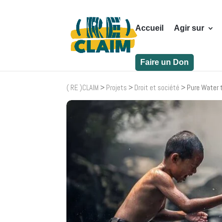
Accueil
Agir sur
Faire un Don
( RE )CLAIM
>
Projets
>
Droit et société
>
Pure Water 