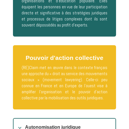
organisations et d’éducation populaire. Elles
équipent les personnes en vue de leur participation
directe et significative à des stratégies juridiques
et processus de litiges complexes dont ils sont
souvent dépossédés au profit d’experts.
Pouvoir d'action collective
(RE)Claim met en œuvre dans le contexte français
une approche du « droit au service des mouvements
sociaux » (movement lawyering). Celle-ci peu
connue en France et en Europe de l’ouest vise à
amplifier l’organisation et le pouvoir d’action
collective par la mobilisation des outils juridiques.
Autonomisation juridique