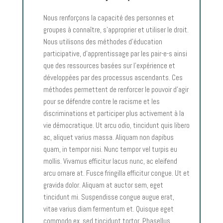
Nous renforçons la capacité des personnes et
groupes à connaître, s’approprier et utiliser le droit.
Nous utilisons des méthodes d’éducation
participative, d’apprentissage par les pair-e-s ainsi
que des ressources basées sur l’expérience et
développées par des processus ascendants. Ces
méthodes permettent de renforcer le pouvoir d’agir
pour se défendre contre le racisme et les
discriminations et participer plus activement à la
vie démocratique. Ut arcu odio, tincidunt quis libero
ac, aliquet varius massa. Aliquam non dapibus
quam, in tempor nisi. Nunc tempor vel turpis eu
mollis. Vivamus efficitur lacus nunc, ac eleifend
arcu ornare at. Fusce fringilla efficitur congue. Ut et
gravida dolor. Aliquam at auctor sem, eget
tincidunt mi. Suspendisse congue augue erat,
vitae varius diam fermentum et. Quisque eget
commodo ex, sed tincidunt tortor. Phasellus