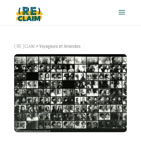
( RE )CLAIM
>
Voyageurs et Amendes